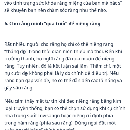
vào tình trạng sức khỏe răng miệng của bạn mà bác sĩ
sẽ khuyên bạn nên chăm sóc răng như thế nào.
6. Cho rằng mình “quá tuổi” để niềng răng
Rất nhiều người cho rằng họ chỉ có thể niềng răng
“thẳng đẹp” trong thời gian niên thiếu mà thôi. Đến khi
trưởng thành, họ nghĩ rằng đã quá muộn để niềng
răng. Tuy nhiên, đó là kết luận sai lầm. Thậm chí, một
nụ cười đẹp không phải là lý do chính để điều trị. Nếu
răng bạn gặp vấn đề, nó có thể dẫn đến các lỗ hổng và
gây sâu răng.
Nếu cảm thấy mất tự tin khi đeo niềng răng bằng kim
loại truyền thống, bạn có thể chọn sử dụng khí cụ chỉnh
nha trong suốt Invisalign hoặc niềng cố định phía
trong hàm răng (phía sau răng). Đừng ngại đặt một
cuộc hẹn với bác sĩ chỉnh nha nhé!